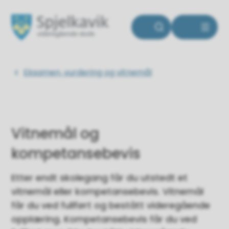
Spjelkavik videregående skole
Du er her:
Eksamen, vurdering og vitnemål
Vitnemål og
kompetansebevis
Etter endt skolegang får du utstedt et
vitnemål eller kompetansebevis. Vitnemål
får du ved fullført og bestått videregående
opplæring. Kompetansebevis får du ved