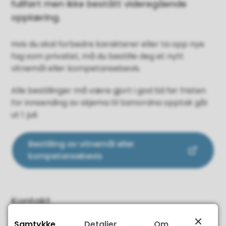
fullført men ikke bestått videregående
opplæring.
Hvis du skal forbedre karakterer eller ta opp nye
fag som privatist, må du bestille deg et nytt
vitnemål eller kompetansebevis.
Alle bestillinger må være gjort i god tid før fristen
for innsending av skjema til Samordna opptak går
ut 1. juli.
Bestilling av vitnemål eller
kompetansebevis
Kontakt
Samtykke
Detaljer
Om