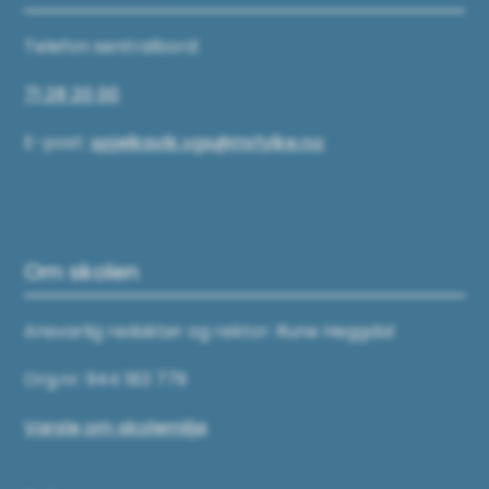
Telefon sentralbord:
71 28 20 00
E-post:
spjelkavik.vgs@mrfylke.no
Om skolen
Ansvarlig redaktør og rektor: Rune Heggdal
Org.nr: 944 183 779
Varsle om skolemiljø