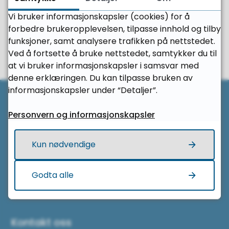
Vi bruker informasjonskapsler (cookies) for å
forbedre brukeropplevelsen, tilpasse innhold og tilby
Fant du det du leter etter?
funksjoner, samt analysere trafikken på nettstedet.
Ved å fortsette å bruke nettstedet, samtykker du til
Ja
Nei
at vi bruker informasjonskapsler i samsvar med
denne erklæringen. Du kan tilpasse bruken av
Til 
informasjonskapsler under “Detaljer”.
Her finner du oss
Personvern og informasjonskapsler
Spjelkavik vidaregåande skole
Kun nødvendige
Nedre Langhaugen 32
Godta alle
6011 Ålesund
Kontakt oss