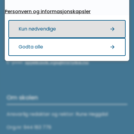
Personvern og informasjonskapsler
Kontakt oss
Kun nødvendige
Telefon sentralbord:
Godta alle
71 28 20 00
E-post:
spjelkavik.vgs@mrfylke.no
Om skolen
Ansvarlig redaktør og rektor: Rune Heggdal
Org.nr: 944 183 779