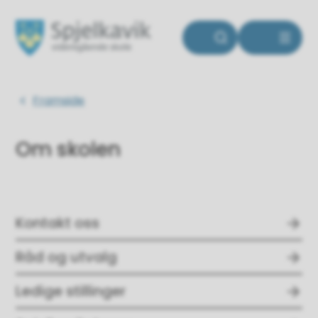
Spjelkavik videregående skole
Du er her:
Framside
Om skolen
Kontakt oss
Råd og utvalg
Ledige stillinger