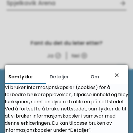
Spjelkavik Arena
Fant du det du leter etter?
Ja
Nei
Til 
Samtykke
Detaljer
Om
Her finner du oss
Vi bruker informasjonskapsler (cookies) for å
forbedre brukeropplevelsen, tilpasse innhold og tilby
funksjoner, samt analysere trafikken på nettstedet.
Spjelkavik vidaregåande skole
Ved å fortsette å bruke nettstedet, samtykker du til
at vi bruker informasjonskapsler i samsvar med
Nedre Langhaugen 32
denne erklæringen. Du kan tilpasse bruken av
6011 Ålesund
informasjonskapsler under “Detaljer”.